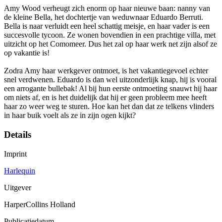
Amy Wood verheugt zich enorm op haar nieuwe baan: nanny van
de kleine Bella, het dochtertje van weduwnaar Eduardo Berruti.
Bella is naar verluidt een heel schattig meisje, en haar vader is een
succesvolle tycoon. Ze wonen bovendien in een prachtige villa, met
uitzicht op het Comomeer. Dus het zal op haar werk net zijn alsof ze
op vakantie is!
Zodra Amy haar werkgever ontmoet, is het vakantiegevoel echter
snel verdwenen. Eduardo is dan wel uitzonderlijk knap, hij is vooral
een arrogante bullebak! Al bij hun eerste ontmoeting snauwt hij haar
om niets af, en is het duidelijk dat hij er geen probleem mee heeft
haar zo weer weg te sturen. Hoe kan het dan dat ze telkens vlinders
in haar buik voelt als ze in zijn ogen kijkt?
Details
Imprint
Harlequin
Uitgever
HarperCollins Holland
Publicatiedatum