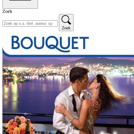
Zoek
Zoek