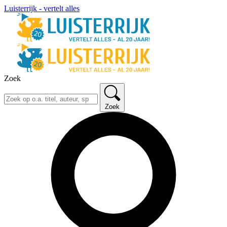
Luisterrijk - vertelt alles
Zoek
Zoek