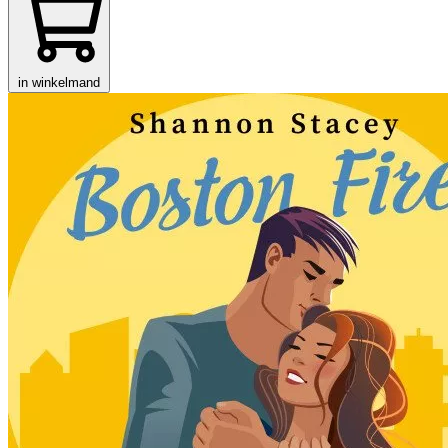
in winkelmand