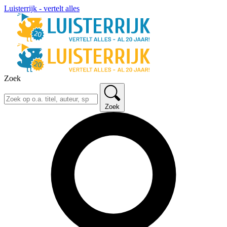
Luisterrijk - vertelt alles
Zoek
Zoek