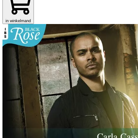
in winkelmand