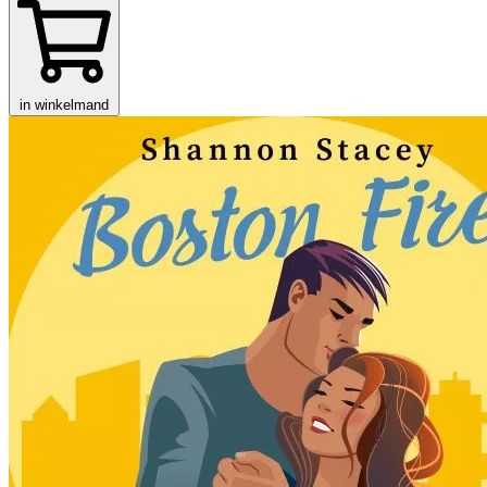
in winkelmand