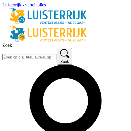
Luisterrijk - vertelt alles
Zoek
Zoek