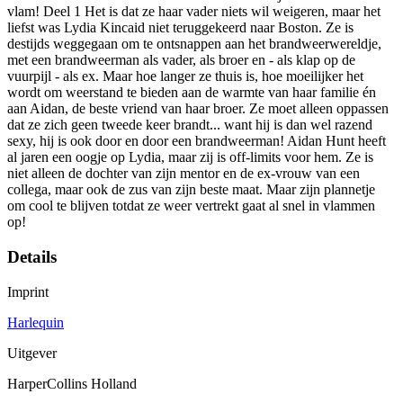
vlam! Deel 1 Het is dat ze haar vader niets wil weigeren, maar het
liefst was Lydia Kincaid niet teruggekeerd naar Boston. Ze is
destijds weggegaan om te ontsnappen aan het brandweerwereldje,
met een brandweerman als vader, als broer en - als klap op de
vuurpijl - als ex. Maar hoe langer ze thuis is, hoe moeilijker het
wordt om weerstand te bieden aan de warmte van haar familie én
aan Aidan, de beste vriend van haar broer. Ze moet alleen oppassen
dat ze zich geen tweede keer brandt... want hij is dan wel razend
sexy, hij is ook door en door een brandweerman! Aidan Hunt heeft
al jaren een oogje op Lydia, maar zij is off-limits voor hem. Ze is
niet alleen de dochter van zijn mentor en de ex-vrouw van een
collega, maar ook de zus van zijn beste maat. Maar zijn plannetje
om cool te blijven totdat ze weer vertrekt gaat al snel in vlammen
op!
Details
Imprint
Harlequin
Uitgever
HarperCollins Holland