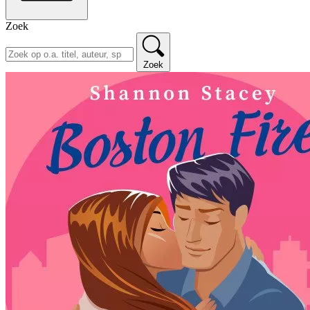
Zoek
Zoek