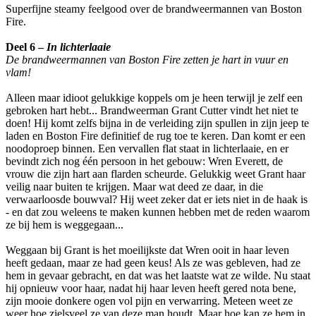
Superfijne steamy feelgood over de brandweermannen van Boston
Fire.
Deel 6 –
In lichterlaaie
De brandweermannen van Boston Fire zetten je hart in vuur en
vlam!
Alleen maar idioot gelukkige koppels om je heen terwijl je zelf een
gebroken hart hebt... Brandweerman Grant Cutter vindt het niet te
doen! Hij komt zelfs bijna in de verleiding zijn spullen in zijn jeep te
laden en Boston Fire definitief de rug toe te keren. Dan komt er een
noodoproep binnen. Een vervallen flat staat in lichterlaaie, en er
bevindt zich nog één persoon in het gebouw: Wren Everett, de
vrouw die zijn hart aan flarden scheurde. Gelukkig weet Grant haar
veilig naar buiten te krijgen. Maar wat deed ze daar, in die
verwaarloosde bouwval? Hij weet zeker dat er iets niet in de haak is
- en dat zou weleens te maken kunnen hebben met de reden waarom
ze bij hem is weggegaan...
Weggaan bij Grant is het moeilijkste dat Wren ooit in haar leven
heeft gedaan, maar ze had geen keus! Als ze was gebleven, had ze
hem in gevaar gebracht, en dat was het laatste wat ze wilde. Nu staat
hij opnieuw voor haar, nadat hij haar leven heeft gered nota bene,
zijn mooie donkere ogen vol pijn en verwarring. Meteen weet ze
weer hoe zielsveel ze van deze man houdt. Maar hoe kan ze hem in