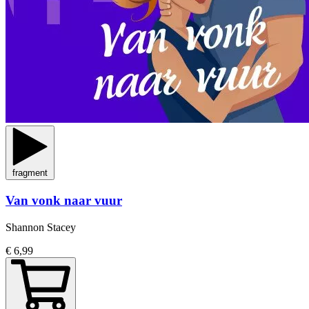
fragment
Van vonk naar vuur
Shannon Stacey
€ 6,99