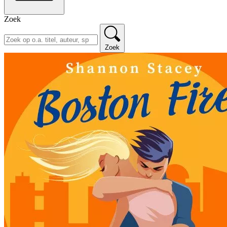
Zoek
Zoek