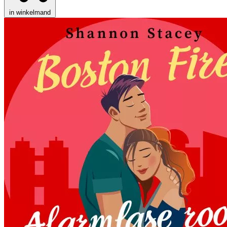
in winkelmand