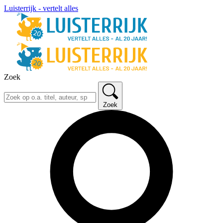
Luisterrijk - vertelt alles
Zoek
Zoek