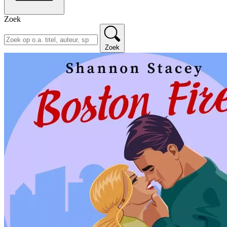
Zoek
Zoek