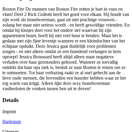
Boston Fire De mannen van Boston Fire zetten je hart in vuur en
vlam! Deel 2 Rick Gullotti heeft het goed voor elkaar. Hij houdt van
zijn werk als brandweerman, gaat uit met prachtige vrouwen -
zolang het maar niet serieus wordt - en heeft geweldige vrienden. En
omdat hij klusjes doet voor het oudere stel waarvan hij zijn
appartement huurt, hoeft hij niet veel huur te betalen. Maar het is
gedaan met zijn fijne leventje wanneer er een kleindochter van het
echtpaar opduikt. Deze Jessica gaat duidelijk voor problemen
zorgen - en niet alleen omdat ze een brandend verlangen in hem
oproept! Jessica Broussard heeft altijd alleen maar negatieve
verhalen over haar grootouders gehoord. Wanneer ze toevallig
ontdekt dat haar opa ziek is, besluit ze naar Boston te reizen om ze
te ontmoeten. Tot haar verbazing raakt ze al snel gehecht aan de
lieve oude mensen, die bovendien een huurder hebben waar ze het
erg warm van krijgt. Alleen lijkt deze sexy brandweerman
vastbesloten de vonken tussen hen uit te doven!
Details
Imprint
Harlequin
Uitgever