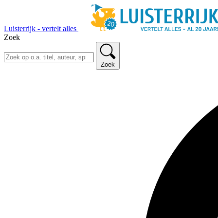
Luisterrijk - vertelt alles
Zoek
Zoek