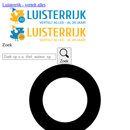
Luisterrijk - vertelt alles
Zoek
Zoek