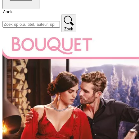
Zoek
Zoek