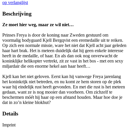
op verlanglijst
Beschrijving
Ze moet hier weg, maar ze wil niet…
Prinses Freya is door de koning naar Zweden gestuurd om
voormalig bodyguard Kjell Bergqvist een eremedaille uit te reiken.
Op zich een normale missie, ware het niet dat Kjell acht jaar geleden
haar hart brak. Het is meteen duidelijk dat hij geen enkele interesse
heeft in de medaille, of haar. En als dan ook nog onverwacht de
koninklijke helikopter vertrekt, zit ze vast in het bos - met een sexy
miljardair die een enorme hekel aan haar heeft…
Kjell kan het niet geloven. Eerst kan hij vanwege Freya jarenlang
het koninkrijk niet betreden, en nu komt ze hem storen op de plek
waar hij eindelijk rust heeft gevonden. En met die rust is het meteen
gedaan, want ze is nog mooier dan voorheen. Om zichzelf te
beschermen móét hij haar op een afstand houden. Maar hoe doe je
dat in zo’n kleine blokhut?
Details
Imprint