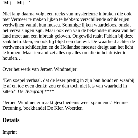
‘Mij… Mij…’.
Niet lang daarna volgt een reeks van mysterieuze inbraken die ook
met Vermeer te maken lijken te hebben: verschillende schilderijen
verdwijnen vanuit hun musea. Sommige lijken waardeloos, omdat
het vervalsingen zijn. Maar ook een van de bekendste musea van het
land moet aan een inbraak geloven. Ongewild raakt Fabian bij deze
zaak betrokken, en ook hij blijkt een doelwit. De waarheid achter de
verdwenen schilderijen en de Hollandse meester dreigt aan het licht
te komen. Maar iemand zet alles op alles om die in het duister te
houden…
Over het werk van Jeroen Windmeijer:
‘Een soepel verhaal, dat de lezer prettig in zijn ban houdt en waarbij
je af en toe even denkt: zou er dan toch niet iets van waarheid in
zitten?’
De Telegraaf
****
‘Jeroen Windmeijer maakt geschiedenis weer spannend.’ Hennie
Dreuning, boekhandel De Kler, Woerden
Details
Imprint