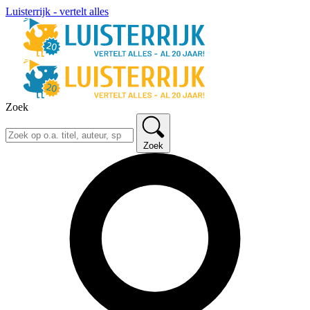
Luisterrijk - vertelt alles
Zoek
Zoek