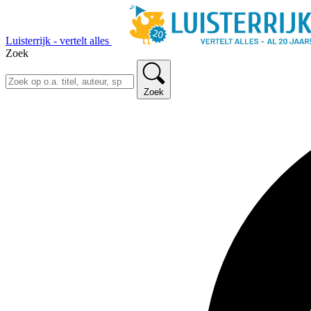
Luisterrijk - vertelt alles
Zoek
Zoek