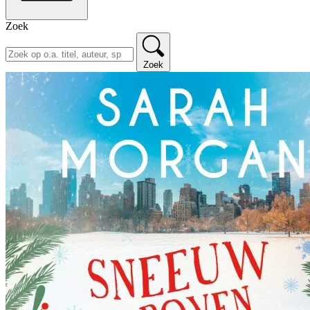
Zoek
Zoek