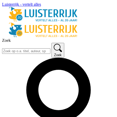
Luisterrijk - vertelt alles
Zoek
Zoek