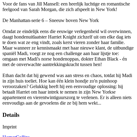
Voor de fans van Jill Mansell: een heerlijk luchtige en romantische
feelgood van Sarah Morgan, die zich afspeelt in New York!
De Manhattan-serie 6 – Sneeuw boven New York
Omdat ze eindelijk eens die eeuwige verlegenheid wil overwinnen,
daagt hondenuitlaatster Harriet Knight zichzelf uit om elke dag iets
te doen wat ze eng vindt, zoals kerst vieren zonder haar familie.
Maar wanneer ze kennismaakt met haar nieuwe klant, de uitbundige
spaniël Madi, voegt ze nog een challenge aan haar lijstje toe:
omgaan met Madi's norse hondenoppas, dokter Ethan Black - én
met de onverwachte aantrekkingskracht tussen hen!
Ethan dacht dat hij gewend was aan stress en chaos, totdat hij Madi
in zijn huis toeliet. Hoe kan één klein hondje zo'n puinhoop
veroorzaken? Gelukkig heeft hij een eenvoudige oplossing: hij
betaalt Harriet om haar intrek te nemen in zijn New Yorkse
appartement en vierentwintiguurszorg te verlenen. Er is alleen niets
eenvoudigs aan de gevoelens die ze bij hem wekt...
Details
Imprint