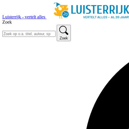
Luisterrijk - vertelt alles
Zoek
Zoek