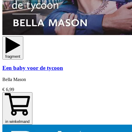
fragment
Een baby voor de tycoon
Bella Mason
€ 6,99
in winkelmand