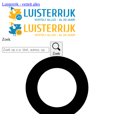
Luisterrijk - vertelt alles
Zoek
Zoek