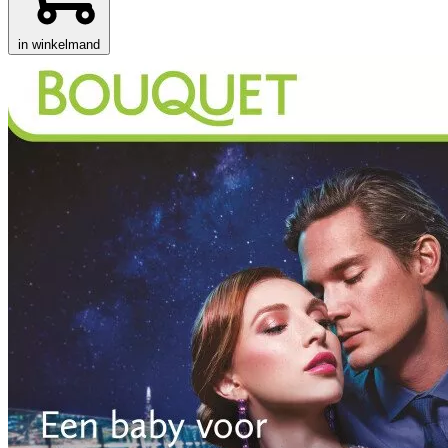
in winkelmand