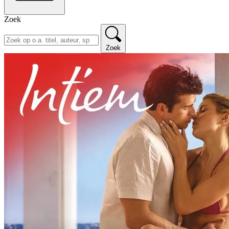
Zoek
Zoek