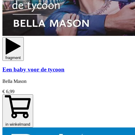
fragment
Een baby voor de tycoon
Bella Mason
€ 6,99
in winkelmand