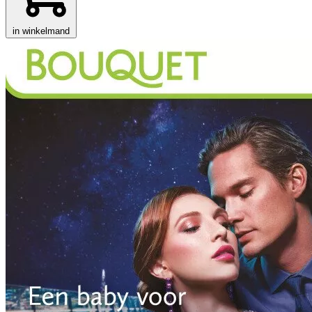
in winkelmand