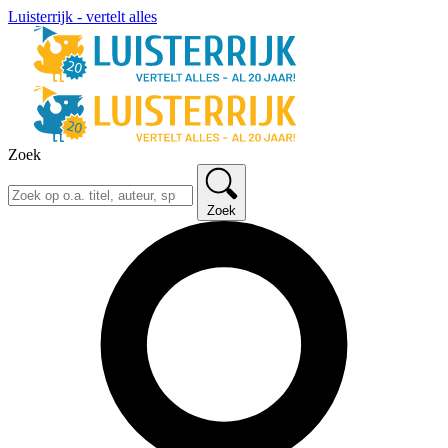
Luisterrijk - vertelt alles
Zoek
Zoek