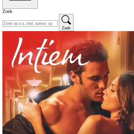
Zoek
Zoek