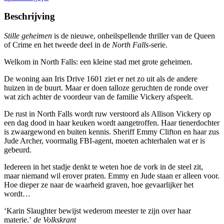
Beschrijving
Stille geheimen
is de nieuwe, onheilspellende thriller van de Queen
of Crime en het tweede deel in de
North Falls
-serie.
Welkom in North Falls: een kleine stad met grote geheimen.
De woning aan Iris Drive 1601 ziet er net zo uit als de andere
huizen in de buurt. Maar er doen talloze geruchten de ronde over
wat zich achter de voordeur van de familie Vickery afspeelt.
De rust in North Falls wordt ruw verstoord als Allison Vickery op
een dag dood in haar keuken wordt aangetroffen. Haar tienerdochter
is zwaargewond en buiten kennis. Sheriff Emmy Clifton en haar zus
Jude Archer, voormalig FBI-agent, moeten achterhalen wat er is
gebeurd.
Iedereen in het stadje denkt te weten hoe de vork in de steel zit,
maar niemand wil erover praten. Emmy en Jude staan er alleen voor.
Hoe dieper ze naar de waarheid graven, hoe gevaarlijker het
wordt…
‘Karin Slaughter bewijst wederom meester te zijn over haar
materie.’
de Volkskrant