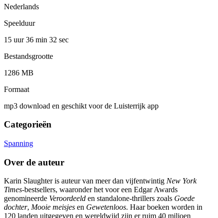
Nederlands
Speelduur
15 uur 36 min
32 sec
Bestandsgrootte
1286 MB
Formaat
mp3 download en geschikt voor de Luisterrijk app
Categorieën
Spanning
Over de auteur
Karin Slaughter is auteur van meer dan vijfentwintig
New York
Times­-
bestsellers, waaronder het voor een Edgar Awards
genomineerde
Veroordeeld
en standalone-thrillers zoals
Goede
dochter
,
Mooie meisjes
en
Gewetenloos
. Haar boeken worden in
120 landen uitgegeven en wereldwijd zijn er ruim 40 miljoen