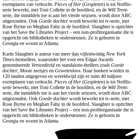
exemplaren van verkocht.
Pieces of Her
(
Gespleten
) is tot Netflix-
serie bewerkt, met Toni Collette in de hoofdrol, en de
Will Trent
-
serie, die inmiddels toe is aan het vierde seizoen, wordt door ABC
uitgezonden. Ook
Goede dochter
wordt bewerkt tot tv-serie, met
Rose Byrne en Meghan Fahy in de hoofdrol. Slaughter is oprichter
van het Save the Libraries Project – een non-profitorganisatie die is
opgericht om bibliotheken te ondersteunen. Ze is geboren in
Georgia en woont in Atlanta.
Karin Slaughter is auteur van meer dan vijfentwintig
New York
Times­-
bestsellers, waaronder het voor een Edgar Awards
genomineerde
Veroordeeld
en standalone-thrillers zoals
Goede
dochter
,
Mooie meisjes
en
Gewetenloos
. Haar boeken worden in
120 landen uitgegeven en wereldwijd zijn er ruim 40 miljoen
exemplaren van verkocht.
Pieces of Her
(
Gespleten
) is tot Netflix-
serie bewerkt, met Toni Collette in de hoofdrol, en de
Will Trent
-
serie, die inmiddels toe is aan het vierde seizoen, wordt door ABC
uitgezonden. Ook
Goede dochter
wordt bewerkt tot tv-serie, met
Rose Byrne en Meghan Fahy in de hoofdrol. Slaughter is oprichter
van het Save the Libraries Project – een non-profitorganisatie die is
opgericht om bibliotheken te ondersteunen. Ze is geboren in
Georgia en woont in Atlanta.