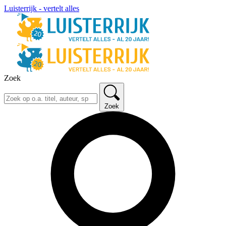
Luisterrijk - vertelt alles
Zoek
Zoek