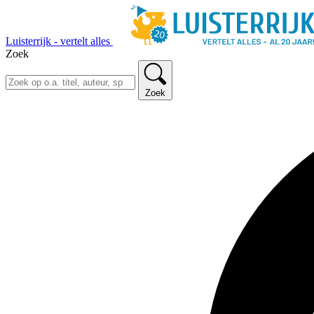
Luisterrijk - vertelt alles
Zoek
Zoek