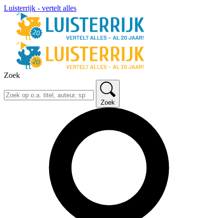
Luisterrijk - vertelt alles
Zoek
Zoek