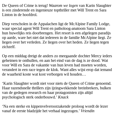
De Queen of Crime is terug!
Waarom we logen
van Karin Slaughter
is een zinderende en ingenieuze topthriller met Will Trent en Sara
Linton in de hoofdrol.
Diep verscholen in de Appalachen ligt de McAlpine Family Lodge,
waar special agent Will Trent en patholoog-anatoom Sara Linton
hun huwelijks reis doorbrengen. Het resort is een afgelegen paradijs
op aarde, ware het niet dat iedereen in de familie McAlpine liegt. Ze
liegen over het verleden. Ze liegen over het heden. Ze liegen tegen
zichzelf.
Op een middag dreigt de anders zo meegaande dochter Mercy ieders
geheimen te onthullen, en aan het eind van de dag is ze dood. Wat
voor Will en Sara de vakantie van hun leven had moeten worden,
verandert in een race tegen de klok. Want alles wijst erop dat iemand
de waarheid koste wat kost verborgen wil houden…
‘Karin Slaughter wordt niet voor niets de Queen of Crime genoemd.
Haar razendsnelle thrillers zijn ijzingwekkende breinbrekers, bulken
van de gedegen research en haar protagonisten zijn altijd
psychologisch sterk onderbouwd.’
Knack
‘Na een sterke en kippenvelveroorzakende proloog wordt de lezer
vanaf de eerste bladzijde het verhaal ingezogen.’
Vriendin