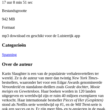
17 uur 8 min
51 sec
Bestandsgrootte
942 MB
Formaat
mp3 download en geschikt voor de Luisterrijk app
Categorieën
Spanning
Over de auteur
Karin Slaughter is een van de populairste verhalenvertellers ter
wereld. Ze is de auteur van meer dan twintig
New York Times
-
bestsellers, waaronder het voor een Edgar Awards genomineerde
Veroordeeld
en standalone-thrillers zoals
Goede dochter
,
Mooie
meisjes
en
Gewetenloos
. Haar boeken worden in 120 landen
uitgegeven en wereldwijd zijn er ruim 40 miljoen exemplaren van
verkocht. Haar internationale bestseller
Pieces of Her (Gespleten)
stond als Netflix-serie wereldwijd op #1, en de
Will Trent
-serie is
ook een succes op tv. Er zijn meer film- en tv-projecten in de maak.