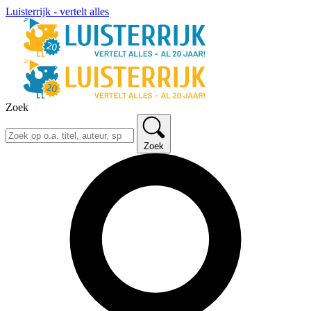
Luisterrijk - vertelt alles
Zoek
Zoek