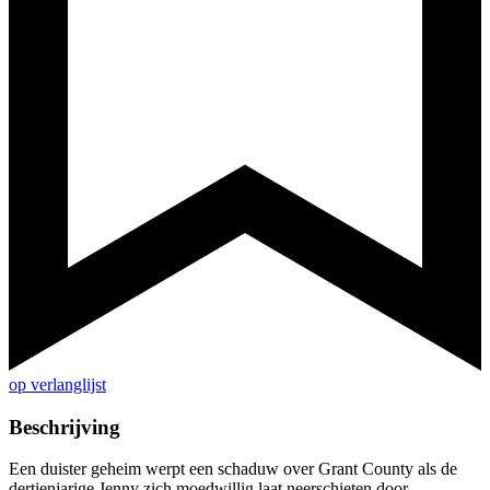
op verlanglijst
Beschrijving
Een duister geheim werpt een schaduw over Grant County als de
dertienjarige Jenny zich moedwillig laat neerschieten door