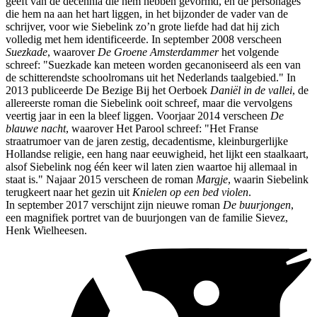
geeft van de decennia die hem hebben gevormd, en de personages
die hem na aan het hart liggen, in het bijzonder de vader van de
schrijver, voor wie Siebelink zo’n grote liefde had dat hij zich
volledig met hem identificeerde. In september 2008 verscheen
Suezkade
, waarover
De Groene Amsterdammer
het volgende
schreef: "Suezkade kan meteen worden gecanoniseerd als een van
de schitterendste schoolromans uit het Nederlands taalgebied." In
2013 publiceerde De Bezige Bij het Oerboek
Daniël in de vallei
, de
allereerste roman die Siebelink ooit schreef, maar die vervolgens
veertig jaar in een la bleef liggen. Voorjaar 2014 verscheen
De
blauwe nacht
, waarover Het Parool schreef: "Het Franse
straatrumoer van de jaren zestig, decadentisme, kleinburgerlijke
Hollandse religie, een hang naar eeuwigheid, het lijkt een staalkaart,
alsof Siebelink nog één keer wil laten zien waartoe hij allemaal in
staat is." Najaar 2015 verscheen de roman
Margje
, waarin Siebelink
terugkeert naar het gezin uit
Knielen op een bed violen
.
In september 2017 verschijnt zijn nieuwe roman
De buurjongen
,
een magnifiek portret van de buurjongen van de familie Sievez,
Henk Wielheesen.