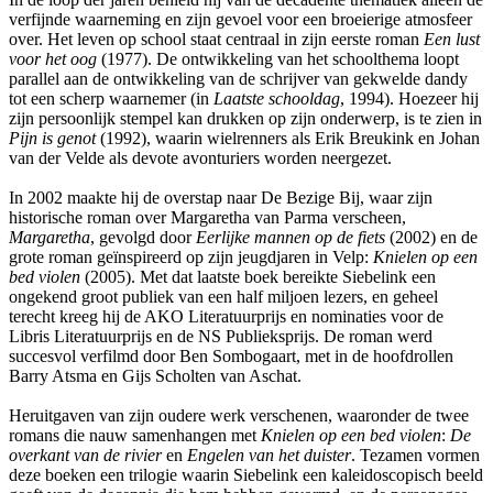
verfijnde waarneming en zijn gevoel voor een broeierige atmosfeer
over. Het leven op school staat centraal in zijn eerste roman
Een lust
voor het oog
(1977). De ontwikkeling van het schoolthema loopt
parallel aan de ontwikkeling van de schrijver van gekwelde dandy
tot een scherp waarnemer (in
Laatste schooldag
, 1994). Hoezeer hij
zijn persoonlijk stempel kan drukken op zijn onderwerp, is te zien in
Pijn is genot
(1992), waarin wielrenners als Erik Breukink en Johan
van der Velde als devote avonturiers worden neergezet.
In 2002 maakte hij de overstap naar De Bezige Bij, waar zijn
historische roman over Margaretha van Parma verscheen,
Margaretha
, gevolgd door
Eerlijke mannen op de fiets
(2002) en de
grote roman geïnspireerd op zijn jeugdjaren in Velp:
Knielen op een
bed violen
(2005). Met dat laatste boek bereikte Siebelink een
ongekend groot publiek van een half miljoen lezers, en geheel
terecht kreeg hij de AKO Literatuurprijs en nominaties voor de
Libris Literatuurprijs en de NS Publieksprijs. De roman werd
succesvol verfilmd door Ben Sombogaart, met in de hoofdrollen
Barry Atsma en Gijs Scholten van Aschat.
Heruitgaven van zijn oudere werk verschenen, waaronder de twee
romans die nauw samenhangen met
Knielen op een bed violen
:
De
overkant van de rivier
en
Engelen van het duister
. Tezamen vormen
deze boeken een trilogie waarin Siebelink een kaleidoscopisch beeld