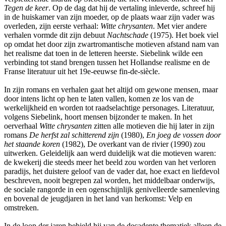
Tegen de keer
. Op de dag dat hij de vertaling inleverde, schreef hij
in de huiskamer van zijn moeder, op de plaats waar zijn vader was
overleden, zijn eerste verhaal:
Witte chrysanten
. Met vier andere
verhalen vormde dit zijn debuut
Nachtschade
(1975). Het boek viel
op omdat het door zijn zwartromantische motieven afstand nam van
het realisme dat toen in de letteren heerste. Siebelink wilde een
verbinding tot stand brengen tussen het Hollandse realisme en de
Franse literatuur uit het 19e-eeuwse fin-de-siècle.
In zijn romans en verhalen gaat het altijd om gewone mensen, maar
door intens licht op hen te laten vallen, komen ze los van de
werkelijkheid en worden tot raadselachtige personages. Literatuur,
volgens Siebelink, hoort mensen bijzonder te maken. In het
oerverhaal
Witte chrysanten
zitten alle motieven die hij later in zijn
romans
De herfst zal schitterend zijn
(1980),
En joeg de vossen door
het staande koren
(1982), De overkant van de rivier (1990) zou
uitwerken. Geleidelijk aan werd duidelijk wat die motieven waren:
de kwekerij die steeds meer het beeld zou worden van het verloren
paradijs, het duistere geloof van de vader dat, hoe exact en liefdevol
beschreven, nooit begrepen zal worden, het middelbaar onderwijs,
de sociale rangorde in een ogenschijnlijk genivelleerde samenleving
en bovenal de jeugdjaren in het land van herkomst: Velp en
omstreken.
In de loop der jaren behield hij van de decadente thematiek alleen de