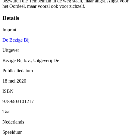
bezwaren die Tempelman in de weg staan, maar angst. Angst voor
het Oordeel, maar vooral ook voor zichzelf.
Details
Imprint
De Bezige Bij
Uitgever
Bezige Bij b.v., Uitgeverij De
Publicatiedatum
18 mei 2020
ISBN
9789403101217
Taal
Nederlands
Speelduur