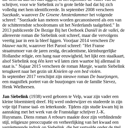
schrijver, voor wie Siebelink zo’n grote liefde had dat hij zich
volledig met hem identificeerde. In september 2008 verscheen
Suezkade
, waarover
De Groene Amsterdammer
het volgende
schreef: "Suezkade kan meteen worden gecanoniseerd als een van
de schitterendste schoolromans uit het Nederlands taalgebied." In
2013 publiceerde De Bezige Bij het Oerboek
Daniël in de vallei
, de
allereerste roman die Siebelink ooit schreef, maar die vervolgens
veertig jaar in een la bleef liggen. Voorjaar 2014 verscheen
De
blauwe nacht
, waarover Het Parool schreef: "Het Franse
straatrumoer van de jaren zestig, decadentisme, kleinburgerlijke
Hollandse religie, een hang naar eeuwigheid, het lijkt een staalkaart,
alsof Siebelink nog één keer wil laten zien waartoe hij allemaal in
staat is." Najaar 2015 verscheen de roman
Margje
, waarin Siebelink
terugkeert naar het gezin uit
Knielen op een bed violen
.
In september 2017 verschijnt zijn nieuwe roman
De buurjongen
,
een magnifiek portret van de buurjongen van de familie Sievez,
Henk Wielheesen.
Jan Siebelink
(1938) werd geboren te Velp, waar zijn vader een
kleine bloemisterij dreef. Hij werd onderwijzer en studeerde in zijn
vrije tijd Franse taal- en letterkunde. Tijdens zijn studie kwam hij in
aanraking met het werk van de Franstalige schrijver J.-K.
Huysmans. Diens roman
A rebours
maakte door zijn verblindende
stijl, religieuze preoccupatie en verheerlijking van het kwaad een
verpletterende indruk op Siebelink, die het vertaalde onder de titel