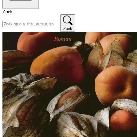
Zoek
Zoek