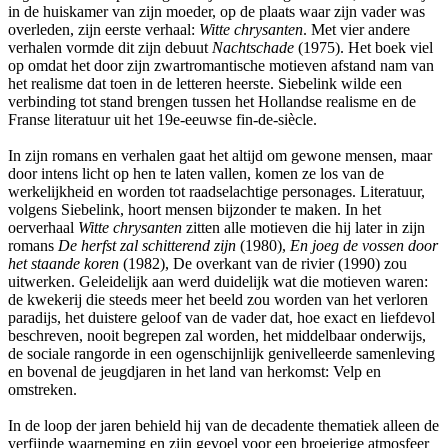
in de huiskamer van zijn moeder, op de plaats waar zijn vader was
overleden, zijn eerste verhaal:
Witte chrysanten
. Met vier andere
verhalen vormde dit zijn debuut
Nachtschade
(1975). Het boek viel
op omdat het door zijn zwartromantische motieven afstand nam van
het realisme dat toen in de letteren heerste. Siebelink wilde een
verbinding tot stand brengen tussen het Hollandse realisme en de
Franse literatuur uit het 19e-eeuwse fin-de-siècle.
In zijn romans en verhalen gaat het altijd om gewone mensen, maar
door intens licht op hen te laten vallen, komen ze los van de
werkelijkheid en worden tot raadselachtige personages. Literatuur,
volgens Siebelink, hoort mensen bijzonder te maken. In het
oerverhaal
Witte chrysanten
zitten alle motieven die hij later in zijn
romans
De herfst zal schitterend zijn
(1980),
En joeg de vossen door
het staande koren
(1982), De overkant van de rivier (1990) zou
uitwerken. Geleidelijk aan werd duidelijk wat die motieven waren:
de kwekerij die steeds meer het beeld zou worden van het verloren
paradijs, het duistere geloof van de vader dat, hoe exact en liefdevol
beschreven, nooit begrepen zal worden, het middelbaar onderwijs,
de sociale rangorde in een ogenschijnlijk genivelleerde samenleving
en bovenal de jeugdjaren in het land van herkomst: Velp en
omstreken.
In de loop der jaren behield hij van de decadente thematiek alleen de
verfijnde waarneming en zijn gevoel voor een broeierige atmosfeer