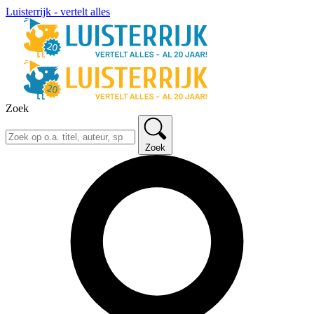
Luisterrijk - vertelt alles
Zoek
Zoek