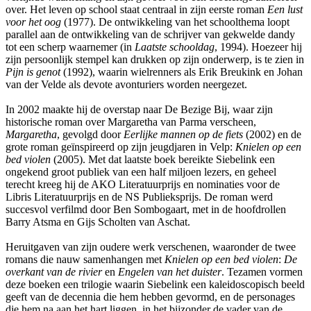
over. Het leven op school staat centraal in zijn eerste roman
Een lust
voor het oog
(1977). De ontwikkeling van het schoolthema loopt
parallel aan de ontwikkeling van de schrijver van gekwelde dandy
tot een scherp waarnemer (in
Laatste schooldag
, 1994). Hoezeer hij
zijn persoonlijk stempel kan drukken op zijn onderwerp, is te zien in
Pijn is genot
(1992), waarin wielrenners als Erik Breukink en Johan
van der Velde als devote avonturiers worden neergezet.
In 2002 maakte hij de overstap naar De Bezige Bij, waar zijn
historische roman over Margaretha van Parma verscheen,
Margaretha
, gevolgd door
Eerlijke mannen op de fiets
(2002) en de
grote roman geïnspireerd op zijn jeugdjaren in Velp:
Knielen op een
bed violen
(2005). Met dat laatste boek bereikte Siebelink een
ongekend groot publiek van een half miljoen lezers, en geheel
terecht kreeg hij de AKO Literatuurprijs en nominaties voor de
Libris Literatuurprijs en de NS Publieksprijs. De roman werd
succesvol verfilmd door Ben Sombogaart, met in de hoofdrollen
Barry Atsma en Gijs Scholten van Aschat.
Heruitgaven van zijn oudere werk verschenen, waaronder de twee
romans die nauw samenhangen met
Knielen op een bed violen
:
De
overkant van de rivier
en
Engelen van het duister
. Tezamen vormen
deze boeken een trilogie waarin Siebelink een kaleidoscopisch beeld
geeft van de decennia die hem hebben gevormd, en de personages
die hem na aan het hart liggen, in het bijzonder de vader van de