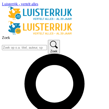
Luisterrijk - vertelt alles
Zoek
Zoek