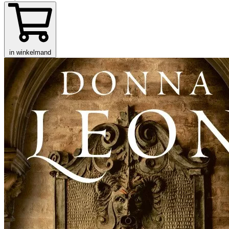
in winkelmand