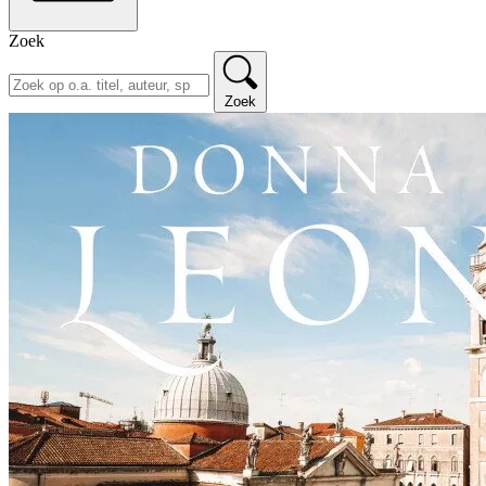
Zoek
Zoek