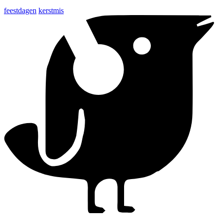
feestdagen
kerstmis