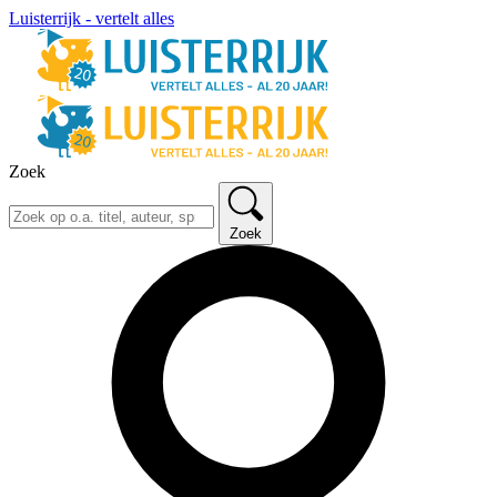
Luisterrijk - vertelt alles
Zoek
Zoek