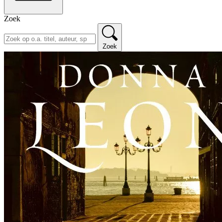
Zoek
Zoek