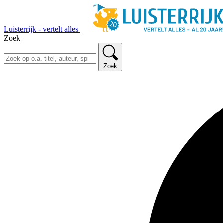
Luisterrijk - vertelt alles
Zoek
Zoek