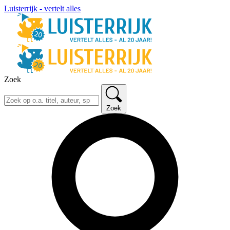
Luisterrijk - vertelt alles
Zoek
Zoek