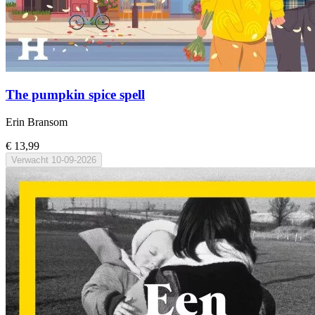
The pumpkin spice spell
Erin Bransom
€ 13,99
Verwacht
10-09-2026