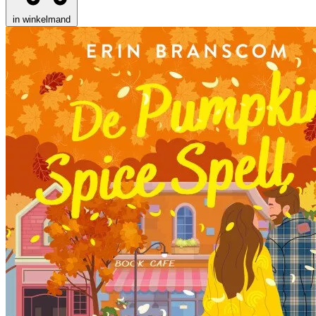
in winkelmand