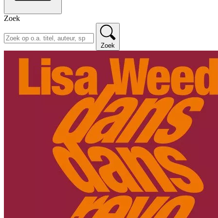
Zoek
Zoek