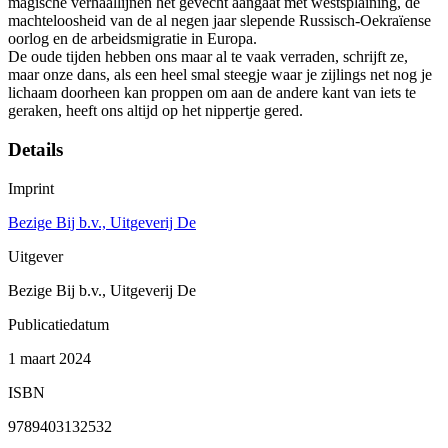
magische verhaallijnen het gevecht aangaat met westsplaining, de
machteloosheid van de al negen jaar slepende Russisch-Oekraïense
oorlog en de arbeidsmigratie in Europa.
De oude tijden hebben ons maar al te vaak verraden, schrijft ze,
maar onze dans, als een heel smal steegje waar je zijlings net nog je
lichaam doorheen kan proppen om aan de andere kant van iets te
geraken, heeft ons altijd op het nippertje gered.
Details
Imprint
Bezige Bij b.v., Uitgeverij De
Uitgever
Bezige Bij b.v., Uitgeverij De
Publicatiedatum
1 maart 2024
ISBN
9789403132532