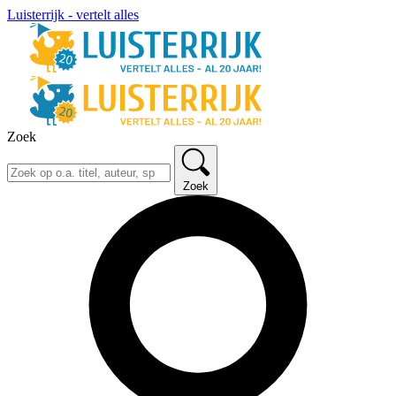
Luisterrijk - vertelt alles
Zoek
Zoek