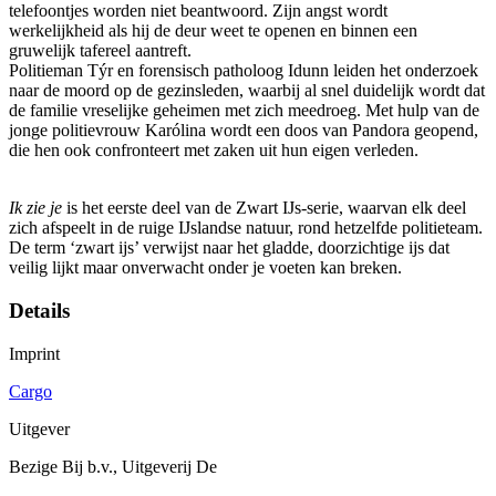
telefoontjes worden niet beantwoord. Zijn angst wordt
werkelijkheid als hij de deur weet te openen en binnen een
gruwelijk tafereel aantreft.
Politieman Týr en forensisch patholoog Idunn leiden het onderzoek
naar de moord op de gezinsleden, waarbij al snel duidelijk wordt dat
de familie vreselijke geheimen met zich meedroeg. Met hulp van de
jonge politievrouw Karólina wordt een doos van Pandora geopend,
die hen ook confronteert met zaken uit hun eigen verleden.
Ik zie je
is het eerste deel van de Zwart IJs-serie, waarvan elk deel
zich afspeelt in de ruige IJslandse natuur, rond hetzelfde politieteam.
De term ‘zwart ijs’ verwijst naar het gladde, doorzichtige ijs dat
veilig lijkt maar onverwacht onder je voeten kan breken.
Details
Imprint
Cargo
Uitgever
Bezige Bij b.v., Uitgeverij De