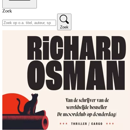
Zoek
Zoek