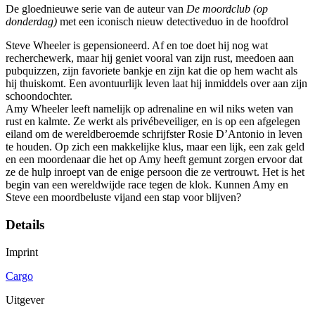
De gloednieuwe serie van de auteur van
De moordclub (op
donderdag)
met een iconisch nieuw detectiveduo in de hoofdrol
Steve Wheeler is gepensioneerd. Af en toe doet hij nog wat
recherchewerk, maar hij geniet vooral van zijn rust, meedoen aan
pubquizzen, zijn favoriete bankje en zijn kat die op hem wacht als
hij thuiskomt. Een avontuurlijk leven laat hij inmiddels over aan zijn
schoondochter.
Amy Wheeler leeft namelijk op adrenaline en wil niks weten van
rust en kalmte. Ze werkt als privébeveiliger, en is op een afgelegen
eiland om de wereldberoemde schrijfster Rosie D’Antonio in leven
te houden. Op zich een makkelijke klus, maar een lijk, een zak geld
en een moordenaar die het op Amy heeft gemunt zorgen ervoor dat
ze de hulp inroept van de enige persoon die ze vertrouwt. Het is het
begin van een wereldwijde race tegen de klok. Kunnen Amy en
Steve een moordbeluste vijand een stap voor blijven?
Details
Imprint
Cargo
Uitgever