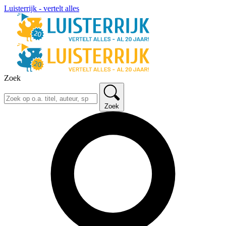
Luisterrijk - vertelt alles
Zoek
Zoek