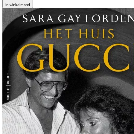
in winkelmand