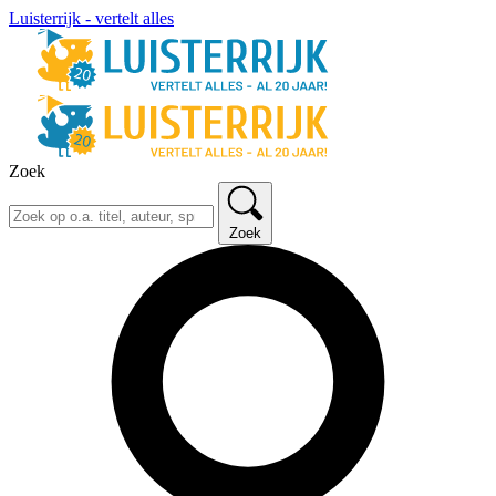
Luisterrijk - vertelt alles
Zoek
Zoek