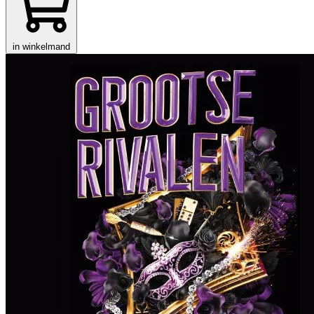
in winkelmand