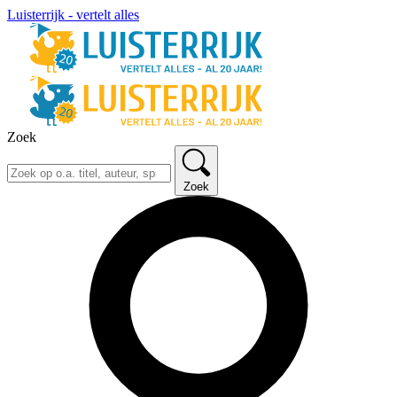
Luisterrijk - vertelt alles
Zoek
Zoek