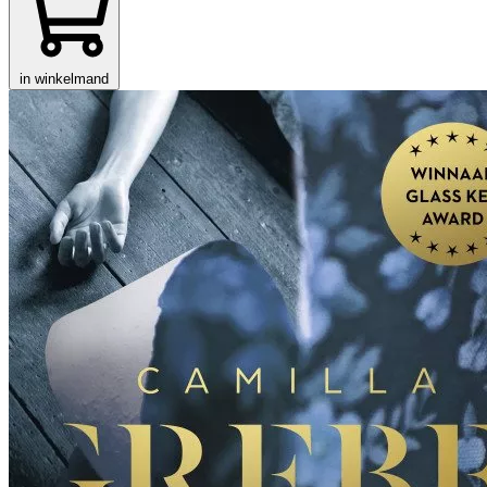
in winkelmand