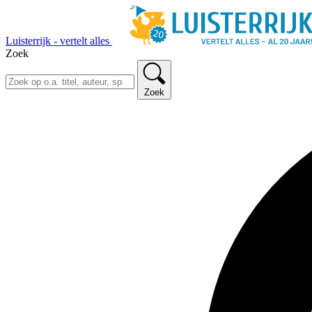
Luisterrijk - vertelt alles
Zoek
Zoek