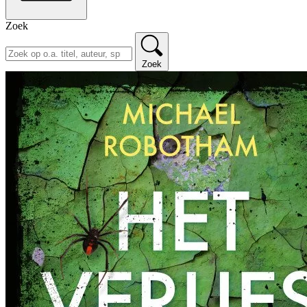
Zoek
Zoek