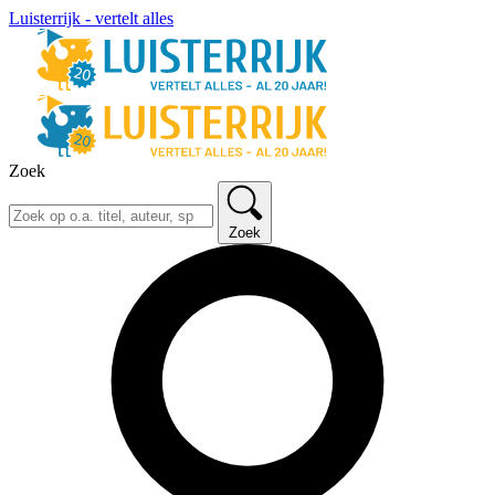
Luisterrijk - vertelt alles
Zoek
Zoek