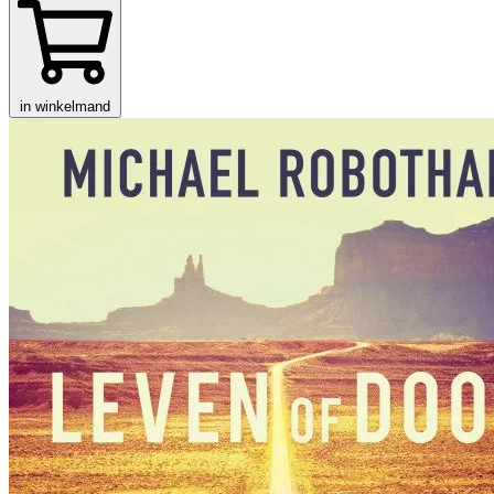
in winkelmand