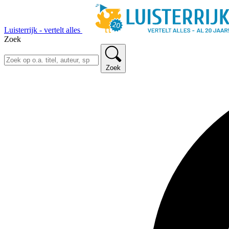
Luisterrijk - vertelt alles
Zoek
Zoek