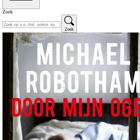
Zoek
Zoek