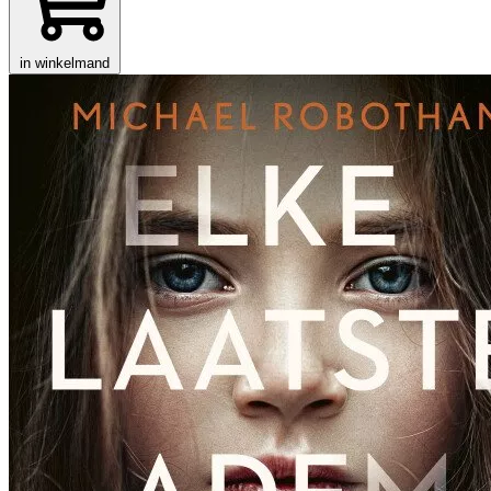
in winkelmand