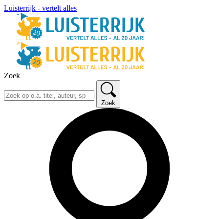
Luisterrijk - vertelt alles
Zoek
Zoek