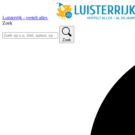
Luisterrijk - vertelt alles
Zoek
Zoek