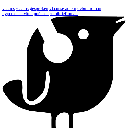
vlaams
vlaams gesproken
vlaamse auteur
debuutroman
hypersensitiviteit
poëtisch
semibriefroman