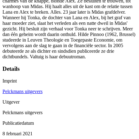
charmes van de knappe, blonde Alex. Ze besluiten te trouwen, tot
wanhoop van Midas. Hij haalt alles uit de kast om de relatie tussen
Lana en Alex te breken. Alles. 23 jaar later is Midas grafdelver.
Wanneer hij Tonka, de dochter van Lana en Alex, bij het graf van
haar moeder ziet, slaat het verleden als een natte dweil in Midas'
gezicht. Hij besluit zijn verhaal voor Tonka neer te schrijven. Meer
dan één geheim wordt daarin onthuld. Hilde Pinnoo (1962, Brussel)
studeerde in Leuven Theologie en Toegepaste Economie, om
vervolgens aan de slag te gaan in de financiële sector. In 2005
debuteerde ze als dichter en sindsdien publiceerde ze drie
dichtbundels. Valtuig is haar debuutroman.
Details
Imprint
Pelckmans uitgevers
Uitgever
Pelckmans uitgevers
Publicatiedatum
8 februari 2021