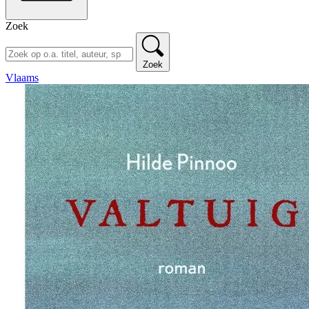
Zoek
Zoek
Vlaams