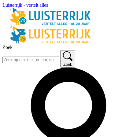
Luisterrijk - vertelt alles
Zoek
Zoek