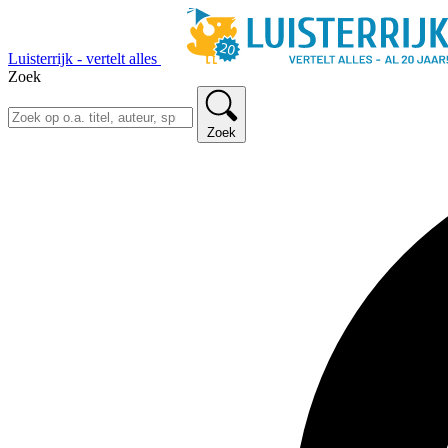
Luisterrijk - vertelt alles
Zoek
Zoek