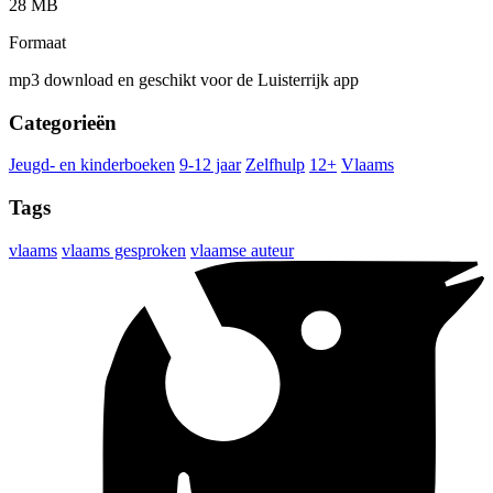
28 MB
Formaat
mp3 download en geschikt voor de Luisterrijk app
Categorieën
Jeugd- en kinderboeken
9-12 jaar
Zelfhulp
12+
Vlaams
Tags
vlaams
vlaams gesproken
vlaamse auteur