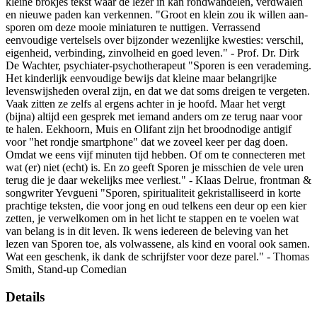
kleine brokjes tekst waar de lezer in kan rondwandelen, verdwalen
en nieuwe paden kan verkennen. "Groot en klein zou ik willen aan-
sporen om deze mooie miniaturen te nuttigen. Verrassend
eenvoudige vertelsels over bijzonder wezenlijke kwesties: verschil,
eigenheid, verbinding, zinvolheid en goed leven." - Prof. Dr. Dirk
De Wachter, psychiater-psychotherapeut "Sporen is een verademing.
Het kinderlijk eenvoudige bewijs dat kleine maar belangrijke
levenswijsheden overal zijn, en dat we dat soms dreigen te vergeten.
Vaak zitten ze zelfs al ergens achter in je hoofd. Maar het vergt
(bijna) altijd een gesprek met iemand anders om ze terug naar voor
te halen. Eekhoorn, Muis en Olifant zijn het broodnodige antigif
voor "het rondje smartphone" dat we zoveel keer per dag doen.
Omdat we eens vijf minuten tijd hebben. Of om te connecteren met
wat (er) niet (echt) is. En zo geeft Sporen je misschien de vele uren
terug die je daar wekelijks mee verliest." - Klaas Delrue, frontman &
songwriter Yevgueni "Sporen, spiritualiteit gekristalliseerd in korte
prachtige teksten, die voor jong en oud telkens een deur op een kier
zetten, je verwelkomen om in het licht te stappen en te voelen wat
van belang is in dit leven. Ik wens iedereen de beleving van het
lezen van Sporen toe, als volwassene, als kind en vooral ook samen.
Wat een geschenk, ik dank de schrijfster voor deze parel." - Thomas
Smith, Stand-up Comedian
Details