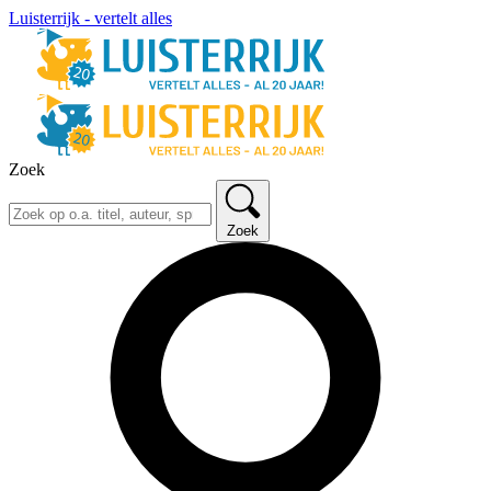
Luisterrijk - vertelt alles
Zoek
Zoek