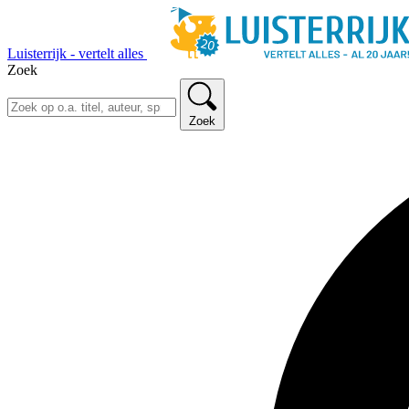
Luisterrijk - vertelt alles
Zoek
Zoek