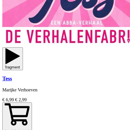
fragment
Tess
Marijke Verhoeven
€ 6,99
€ 2,99