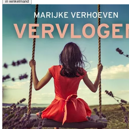
in winkelmand