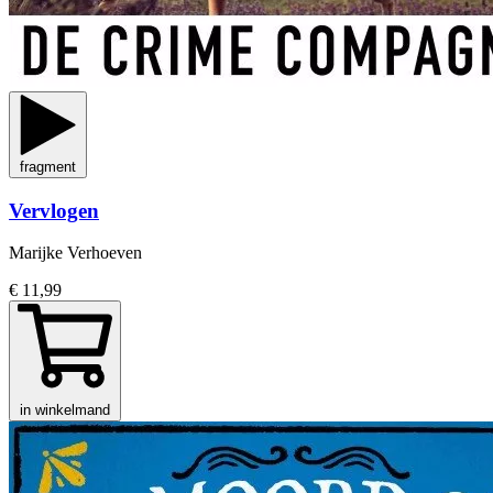
fragment
Vervlogen
Marijke Verhoeven
€ 11,99
in winkelmand