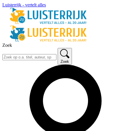
Luisterrijk - vertelt alles
Zoek
Zoek