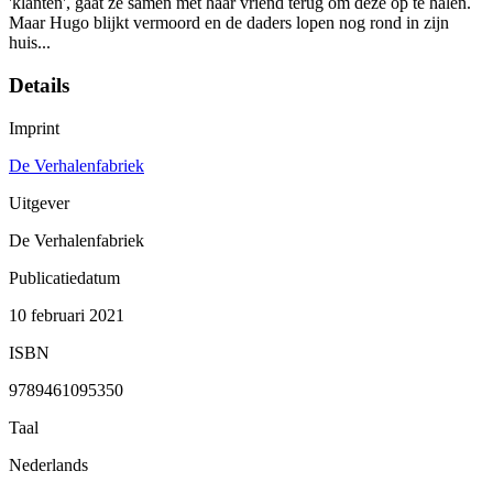
'klanten', gaat ze samen met haar vriend terug om deze op te halen.
Maar Hugo blijkt vermoord en de daders lopen nog rond in zijn
huis...
Details
Imprint
De Verhalenfabriek
Uitgever
De Verhalenfabriek
Publicatiedatum
10 februari 2021
ISBN
9789461095350
Taal
Nederlands