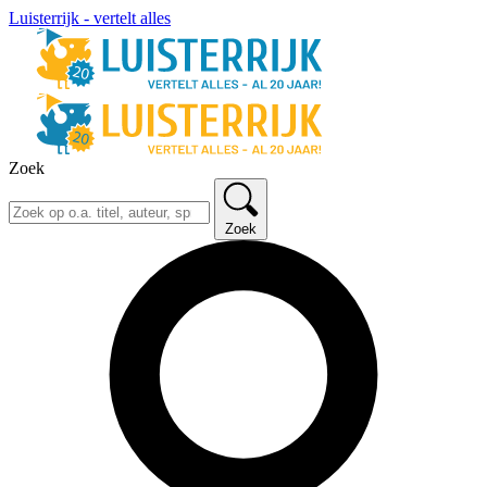
Luisterrijk - vertelt alles
Zoek
Zoek