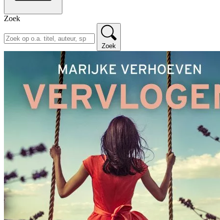
Zoek
Zoek