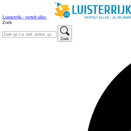
Luisterrijk - vertelt alles
Zoek
Zoek