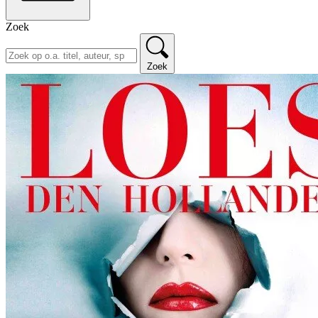
Zoek
Zoek