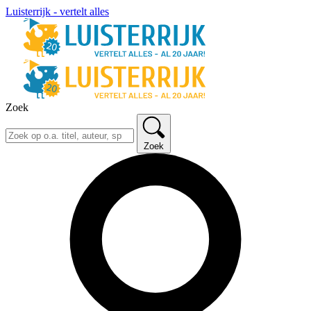
Luisterrijk - vertelt alles
Zoek
Zoek