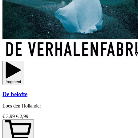
fragment
De belofte
Loes den Hollander
€ 3,99
€ 2,99