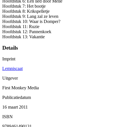
Hoofdstuk 6: Een lied door Melle
Hoofdstuk 7: Het bootje
Hoofdstuk 8: Krikspelletje
Hoofdstuk 9: Lang zal ze leven
Hoofdstuk 10: Waar is Domper?
Hoofdstuk 11: Ruzie
Hoofdstuk 12: Pannenkoek
Hoofdstuk 13: Vakantie
Details
Imprint
Lemniscaat
Uitgever
First Monkey Media
Publicatiedatum
16 maart 2011
ISBN
9789461490131