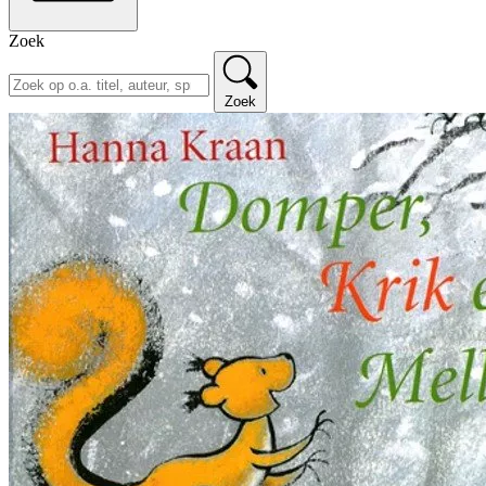
Zoek
Zoek