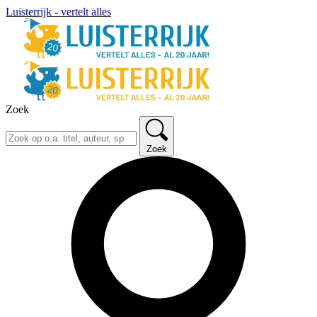
Luisterrijk - vertelt alles
Zoek
Zoek