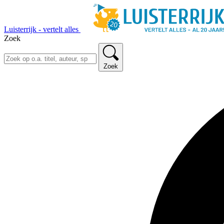
Luisterrijk - vertelt alles
Zoek
Zoek