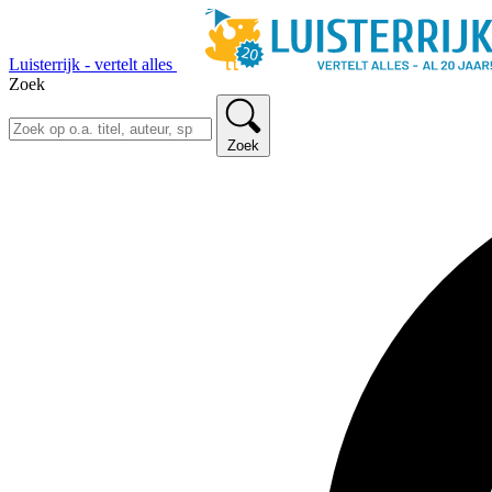
Luisterrijk - vertelt alles
Zoek
Zoek