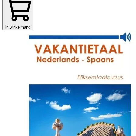
in winkelmand