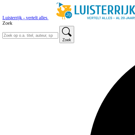
Luisterrijk - vertelt alles
Zoek
Zoek