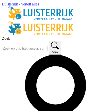
Luisterrijk - vertelt alles
Zoek
Zoek