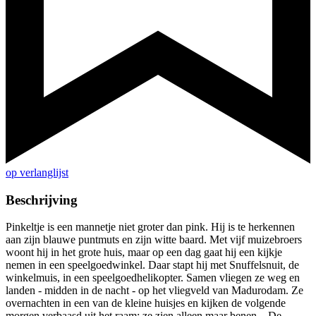
op verlanglijst
Beschrijving
Pinkeltje is een mannetje niet groter dan pink. Hij is te herkennen
aan zijn blauwe puntmuts en zijn witte baard. Met vijf muizebroers
woont hij in het grote huis, maar op een dag gaat hij een kijkje
nemen in een speelgoedwinkel. Daar stapt hij met Snuffelsnuit, de
winkelmuis, in een speelgoedhelikopter. Samen vliegen ze weg en
landen - midden in de nacht - op het vliegveld van Madurodam. Ze
overnachten in een van de kleine huisjes en kijken de volgende
morgen verbaasd uit het raam: ze zien alleen maar benen... De