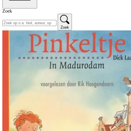
Zoek
Zoek