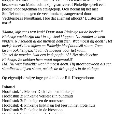
bezoekers van Madurodam zijn gearriveerd! Pinkeltje speelt een
poosje voor orgelman en etalagepop. Ook neemt hij het met
Snuffelsnuit op tegen de vechtmuizen, aangevoerd door
Vechtersbaas Nooitbang. Hoe dat allemaal afloopt? Luister zelf
maar!
'Mama, kijk eens wat leuk! Daar staat Pinkeltje uit de boeken!'
Pinkeltje voelde zijn hart in zijn keel kloppen. Nu zouden ze hem
vinden. Nu zouden al die mensen hem zien. Wat moest hij doen? Het
meisje bleef zitten kijken en Pinkeltje bleef doodstil staan. Toen
kwam ook het gezicht van de moeder voor het raam.
'Ja, zei de moeder, 'wat een leuk popje, hè? Net als de echte
Pinkeltje. Ze hebben hem mooi nagemaakt!'
Ha! Nu wist Pinkeltje wat hij moest doen. Hij moest gewoon als een
standbeeld blijven staan, net als de drie popjes in de etalage.
Op eigentijdse wijze ingesproken door Rik Hoogendoorn.
Inhoud
Hoofdstuk 1: Meneer Dick Laan en Pinkeltje
Hoofdstuk 2: Pinkeltje verliest zijn puntmuts
Hoofdstuk 3: Pinkeltje en de roomsoes
Hoofdstuk 4: Pinkeltje kijkt naar het feest in het grote huis
Hoofdstuk 5: Pinkeltje in de bioscoop