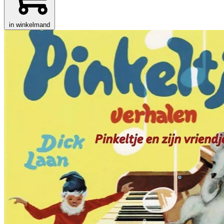
in winkelmand