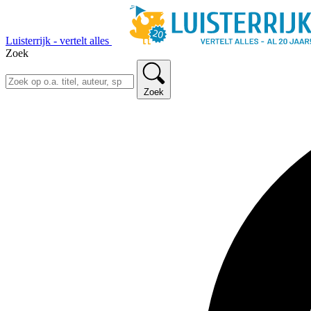
Luisterrijk - vertelt alles
Zoek
Zoek