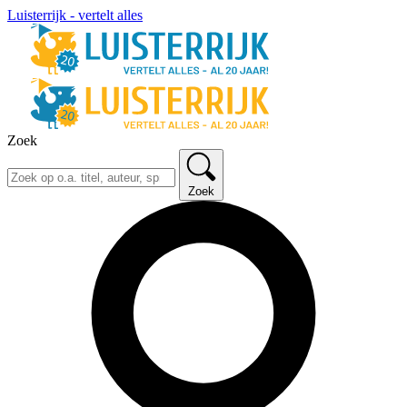
Luisterrijk - vertelt alles
Zoek
Zoek