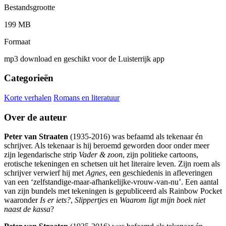
Bestandsgrootte
199 MB
Formaat
mp3 download en geschikt voor de Luisterrijk app
Categorieën
Korte verhalen
Romans en literatuur
Over de auteur
Peter van Straaten
(1935-2016) was befaamd als tekenaar én
schrijver. Als tekenaar is hij beroemd geworden door onder meer
zijn legendarische strip
Vader & zoon
, zijn politieke cartoons,
erotische tekeningen en schetsen uit het literaire leven. Zijn roem als
schrijver verwierf hij met
Agnes
, een geschiedenis in afleveringen
van een ‘zelfstandige-maar-afhankelijke-vrouw-van-nu’. Een aantal
van zijn bundels met tekeningen is gepubliceerd als Rainbow Pocket
waaronder
Is er iets?
,
Slippertjes
en
Waarom ligt mijn boek niet
naast de kassa
?