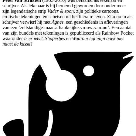
Peter van Straaten
(1935-2016) was befaamd als tekenaar én
schrijver. Als tekenaar is hij beroemd geworden door onder meer
zijn legendarische strip
Vader & zoon
, zijn politieke cartoons,
erotische tekeningen en schetsen uit het literaire leven. Zijn roem als
schrijver verwierf hij met
Agnes
, een geschiedenis in afleveringen
van een ‘zelfstandige-maar-afhankelijke-vrouw-van-nu’. Een aantal
van zijn bundels met tekeningen is gepubliceerd als Rainbow Pocket
waaronder
Is er iets?
,
Slippertjes
en
Waarom ligt mijn boek niet
naast de kassa
?