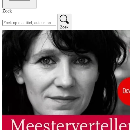
Zoek
Zoek