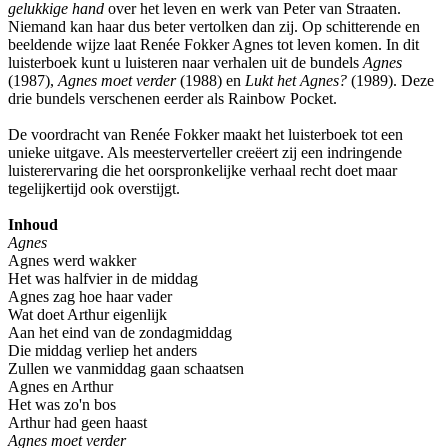
gelukkige hand
over het leven en werk van Peter van Straaten.
Niemand kan haar dus beter vertolken dan zij. Op schitterende en
beeldende wijze laat Renée Fokker Agnes tot leven komen. In dit
luisterboek kunt u luisteren naar verhalen uit de bundels
Agnes
(1987),
Agnes moet verder
(1988) en
Lukt het Agnes?
(1989). Deze
drie bundels verschenen eerder als Rainbow Pocket.
De voordracht van Renée Fokker maakt het luisterboek tot een
unieke uitgave. Als meesterverteller creëert zij een indringende
luisterervaring die het oorspronkelijke verhaal recht doet maar
tegelijkertijd ook overstijgt.
Inhoud
Agnes
Agnes werd wakker
Het was halfvier in de middag
Agnes zag hoe haar vader
Wat doet Arthur eigenlijk
Aan het eind van de zondagmiddag
Die middag verliep het anders
Zullen we vanmiddag gaan schaatsen
Agnes en Arthur
Het was zo'n bos
Arthur had geen haast
Agnes moet verder