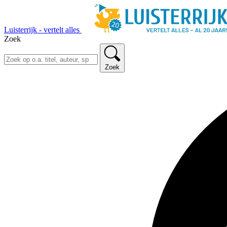
Luisterrijk - vertelt alles
Zoek
Zoek