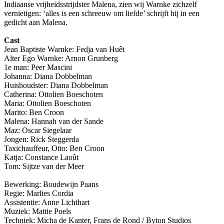
Indiaanse vrijheidsstrijdster Malena, zien wij Warnke zichzelf
vernietigen: ‘alles is een schreeuw om liefde’ schrijft hij in een
gedicht aan Malena.
Cast
Jean Baptiste Warnke: Fedja van Huêt
Alter Ego Warnke: Arnon Grunberg
1e man: Peer Mascini
Johanna: Diana Dobbelman
Huishoudster: Diana Dobbelman
Catherina: Ottolien Boeschoten
Maria: Ottolien Boeschoten
Marito: Ben Croon
Malena: Hannah van der Sande
Maz: Oscar Siegelaar
Jongen: Rick Steggerda
Taxichauffeur, Otto: Ben Croon
Katja: Constance Laoût
Tom: Sijtze van der Meer
Bewerking: Boudewijn Paans
Regie: Marlies Cordia
Assistentie: Anne Lichthart
Muziek: Mattie Poels
Techniek: Micha de Kanter, Frans de Rond / Byton Studios