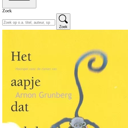
Zoek
Zoek