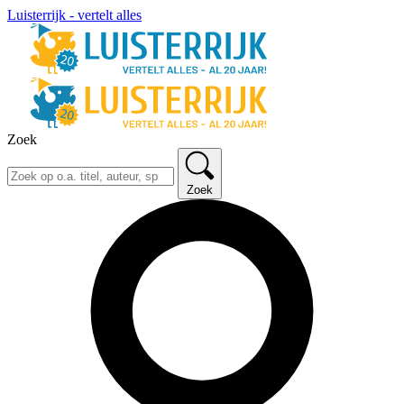
Luisterrijk - vertelt alles
Zoek
Zoek