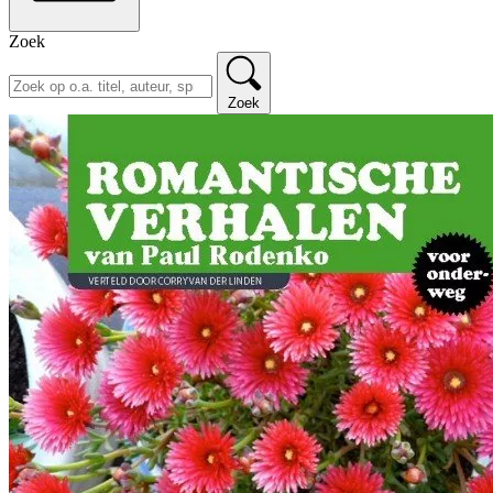
Zoek
Zoek