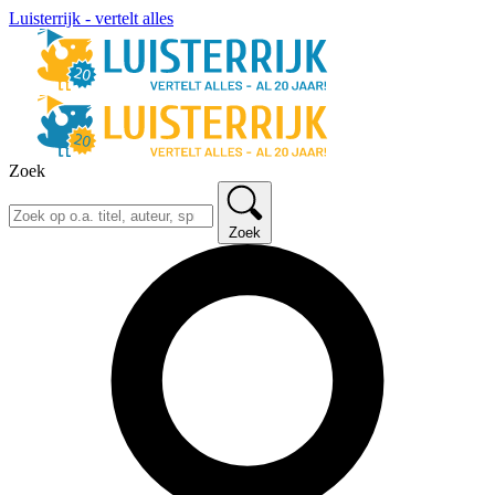
Luisterrijk - vertelt alles
Zoek
Zoek